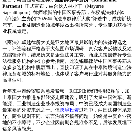
Partners）
‌正式宣布，由合伙人林小丁（Mayuree
Sapsutthiporn）律师领衔的中国区事务部，在权威法律媒体
《商法》主办的“2026年商法卓越律所大奖”评选中，成功斩获
汽车、工业及制造业领域年度杰出律所荣誉，专业能力获得行
业权威肯定。
《商法》卓越律所大奖是亚太地区最具影响力的法律评选之
一，评选流程严格基于大范围市场调研、真实客户反馈以及独
立编辑评审，结果历来是企业法务主管、商业决策层选择专业
法律服务机构的核心参考指南。此次鲲鹏律所中国区事务部从
众多参选机构中脱颖而出，直接印证了其在中泰跨境制造业法
律服务领域的标杆地位，也体现了客户与行业对其服务能力的
高度认可。
近年来中泰经贸联系愈发紧密，RCEP政策红利持续释放，加
上泰国大力推进东部经济走廊建设，吸引了大量中国汽车、新
能源、工业制造企业赴泰投资布局，中资已经成为泰国制造业
最重要的外资来源之一。但
跨境投资
过程中，两国法律体系差
异、商业规则不同、语言沟通不畅等问题，始终是中资企业落
地的不小障碍，不少企业因前期合规准备不足，后续发展埋下
诸多风险隐患。