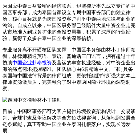
为因应中泰日益紧密的经济联系，鲲鹏律所率先成立专门的中
国区事务部，成为泰国首家设立专属中国事务部门的独立律
所，核心目标就是为跨国投资客户弭平中泰两地法律与商业的
鸿沟。自成立以来，中国区事务部已经陪伴大量中资企业走完
从市场准入到业务扩张的全投资周期，积累了深厚的行业经
验，赢得了众多在泰中国企业的深厚信赖。
专业服务离不开硬核团队支撑：中国区事务部由林小丁律师领
衔，林律师精通英语、泰语、普通话三门语言，拥有超过十年
协助
中国企业赴泰投资
及营运的丰富执业经验，对中资企业出
海的痛点需求把握精准。团队核心由6名精通中文、同时具备
泰国与中国法律背景的律师组成，更依托鲲鹏律所强大的本土
律师资源做后盾，完美融合了对中泰两国商业环境的深刻洞
察。
目前，中国区事务部可为客户提供跨境投资架构设计、交易谈
判、合规审查及争议解决等全方位法律咨询，从落地到发展全
链条赋能，真正帮助中国企业在泰国扎根落户，实现长远发
展。