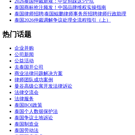
2026泰国仲裁新规：中企别踩这5个坑
泰国商标抢注频发！中国品牌维权实操指南
泰国律师招聘|泰国鲲鹏律师事务所招聘律师行政助理
泰国2026仲裁调解争议处理全流程指引（上）
热门话题
企业并购
公司新闻
公益活动
去泰国开公司
商业法律问题解决方案
律师团队成功案例
曼谷高级公寓开发法律诉讼
法律交流会
法律服务
泰国BOI政策
泰国个人数据保护法
泰国争议土地诉讼
泰国制造业
泰国劳动法