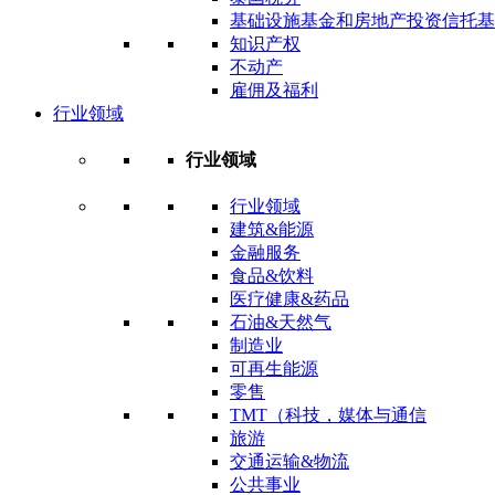
基础设施基金和房地产投资信托基
知识产权
不动产
雇佣及福利
行业领域
行业领域
行业领域
建筑&能源
金融服务
食品&饮料
医疗健康&药品
石油&天然气
制造业
可再生能源
零售
TMT（科技，媒体与通信
旅游
交通运输&物流
公共事业