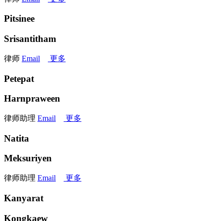
Pitsinee
Srisantitham
律师
Email
更多
Petepat
Harnpraween
律师助理
Email
更多
Natita
Meksuriyen
律师助理
Email
更多
Kanyarat
Kongkaew