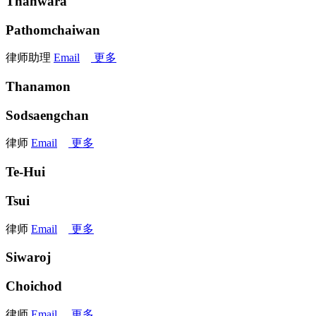
Thanwara
Pathomchaiwan
律师助理
Email
更多
Thanamon
Sodsaengchan
律师
Email
更多
Te-Hui
Tsui
律师
Email
更多
Siwaroj
Choichod
律师
Email
更多