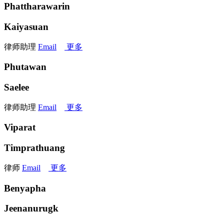
Phattharawarin
Kaiyasuan
律师助理
Email
更多
Phutawan
Saelee
律师助理
Email
更多
Viparat
Timprathuang
律师
Email
更多
Benyapha
Jeenanurugk