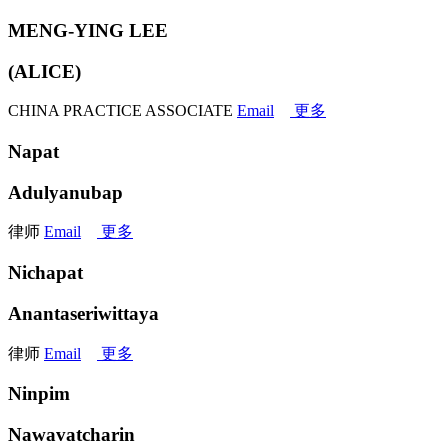
MENG-YING LEE
(ALICE)
CHINA PRACTICE ASSOCIATE
Email
更多
Napat
Adulyanubap
律师
Email
更多
Nichapat
Anantaseriwittaya
律师
Email
更多
Ninpim
Nawavatcharin