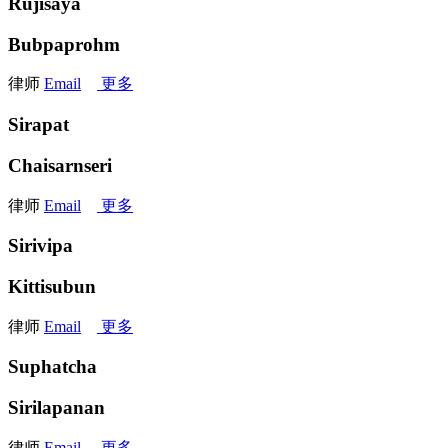
Rujisaya
Bubpaprohm
律师
Email
更多
Sirapat
Chaisarnseri
律师
Email
更多
Sirivipa
Kittisubun
律师
Email
更多
Suphatcha
Sirilapanan
律师
Email
更多