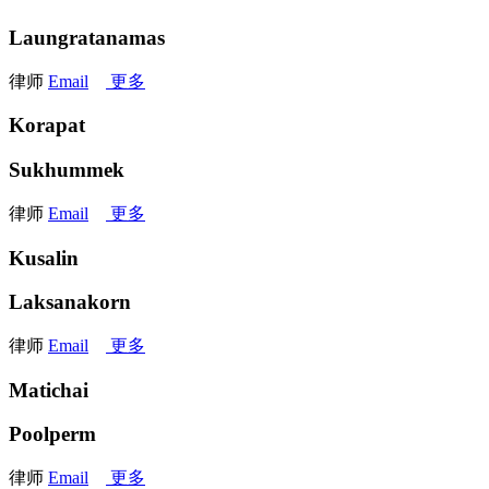
Laungratanamas
律师
Email
更多
Korapat
Sukhummek
律师
Email
更多
Kusalin
Laksanakorn
律师
Email
更多
Matichai
Poolperm
律师
Email
更多