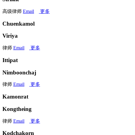
高级律师
Email
更多
Chuenkamol
Viriya
律师
Email
更多
Ittipat
Nimboonchaj
律师
Email
更多
Kamonrat
Kongtheing
律师
Email
更多
Kodchakorn