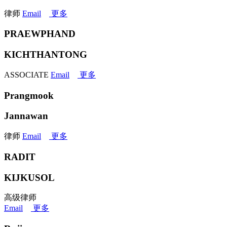
律师
Email
更多
PRAEWPHAND
KICHTHANTONG
ASSOCIATE
Email
更多
Prangmook
Jannawan
律师
Email
更多
RADIT
KIJKUSOL
高级律师
Email
更多