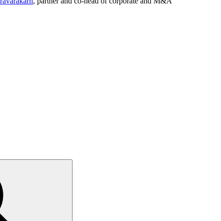
ravarakarn
, partner and co-head of corporate and M&A