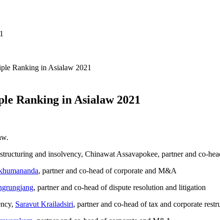
21
iple Ranking in Asialaw 2021
le Ranking in Asialaw 2021
aw.
estructuring and insolvency, Chinawat Assavapokee, partner and co-head
khumananda
, partner and co-head of corporate and M&A
grungjang
, partner and co-head of dispute resolution and litigation
ency,
Saravut Krailadsiri
, partner and co-head of tax and corporate restr