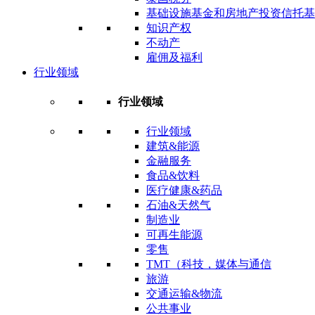
基础设施基金和房地产投资信托基
知识产权
不动产
雇佣及福利
行业领域
行业领域
行业领域
建筑&能源
金融服务
食品&饮料
医疗健康&药品
石油&天然气
制造业
可再生能源
零售
TMT（科技，媒体与通信
旅游
交通运输&物流
公共事业