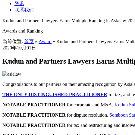
资讯
联系我们
Kudun and Partners Lawyers Earns Multiple Ranking in Asialaw 20
Awards and Ranking
当前位置:
首页
»
Award
»
Kudun and Partners Lawyers Earns Mult
2020年10月01日
Kudun and Partners Lawyers Earns Multip
Congratulations to our partners on their amazing recognition by Asial
THE ONLY DISTINGUISHED PRACTITIONER
for tax, and r
NOTABLE PRACTITIONER
for corporate and M&A,
Kudun Su
NOTABLE PRACTITIONER
for dispute resolution,
Somboon San
NOTABLE PRACTITIONER
for tax and restructuring and insolv