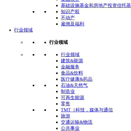
基础设施基金和房地产投资信托基
知识产权
不动产
雇佣及福利
行业领域
行业领域
行业领域
建筑&能源
金融服务
食品&饮料
医疗健康&药品
石油&天然气
制造业
可再生能源
零售
TMT（科技，媒体与通信
旅游
交通运输&物流
公共事业