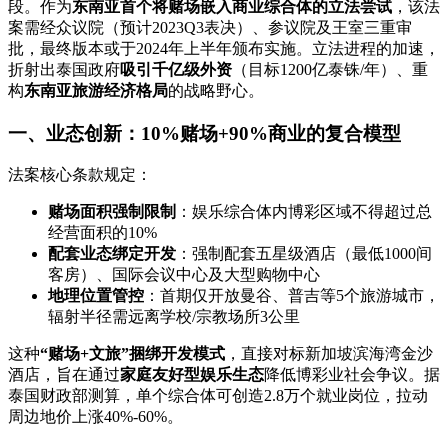
段。作为‌
东南亚首个将赌场嵌入商业综合体的立法尝试
‌，该法
案需经众议院（预计2023Q3表决）、参议院及王室三重审
批，最终版本或于2024年上半年颁布实施。立法进程的加速，
折射出泰国政府‌
吸引千亿级外资
‌（目标1200亿泰铢/年）、重
构‌
东南亚旅游经济格局
‌的战略野心。
一、业态创新：10%赌场+90%商业的复合模型
法案核心条款规定：
赌场面积强制限制
‌：娱乐综合体内博彩区域不得超过总
经营面积的10%
配套业态绑定开发
‌：强制配套五星级酒店（最低1000间
客房）、国际会议中心及大型购物中心
地理位置管控
‌：首期仅开放曼谷、普吉等5个旅游城市，
辐射半径需远离学校/宗教场所3公里
这种‌
“赌场+文旅”捆绑开发模式
‌，直接对标新加坡滨海湾金沙
酒店，旨在通过‌
家庭友好型娱乐生态
‌降低博彩业社会争议。据
泰国财政部测算，单个综合体可创造2.8万个就业岗位，拉动
周边地价上涨40%-60%。