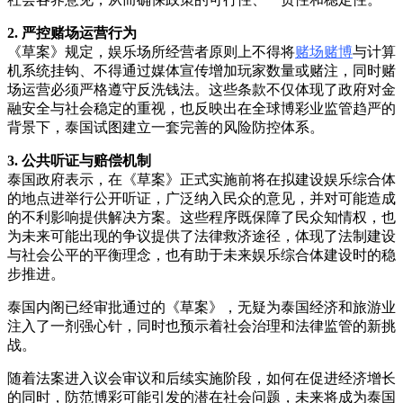
2.
严控赌场运营行为
《草案》规定，娱乐场所经营者原则上不得将
赌场赌博
与计算
机系统挂钩、不得通过媒体宣传增加玩家数量或赌注，同时赌
场运营必须严格遵守反洗钱法。这些条款不仅体现了政府对金
融安全与社会稳定的重视，也反映出在全球博彩业监管趋严的
背景下，泰国试图建立一套完善的风险防控体系。
3.
公共听证与赔偿机制
泰国政府表示，在《草案》正式实施前将在拟建设娱乐综合体
的地点进举行公开听证，广泛纳入民众的意见，并对可能造成
的不利影响提供解决方案。这些程序既保障了民众知情权，也
为未来可能出现的争议提供了法律救济途径，体现了法制建设
与社会公平的平衡理念，也有助于未来娱乐综合体建设时的稳
步推进。
泰国内阁已经审批通过的《草案》，无疑为泰国经济和旅游业
注入了一剂强心针，同时也预示着社会治理和法律监管的新挑
战。
随着法案进入议会审议和后续实施阶段，如何在促进经济增长
的同时，防范博彩可能引发的潜在社会问题，未来将成为泰国