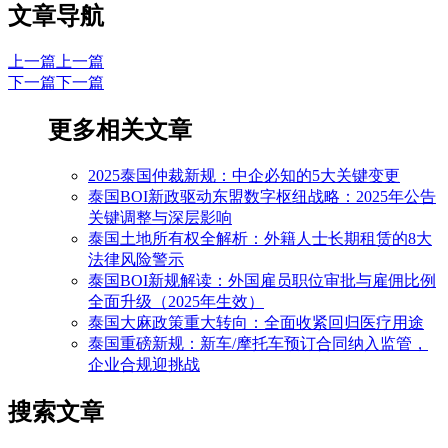
文章导航
上一篇
上一篇
下一篇
下一篇
更多相关文章
2025泰国仲裁新规：中企必知的5大关键变更
泰国BOI新政驱动东盟数字枢纽战略：2025年公告
关键调整与深层影响
泰国土地所有权全解析：外籍人士长期租赁的8大
法律风险警示
泰国BOI新规解读：外国雇员职位审批与雇佣比例
全面升级（2025年生效）
泰国大麻政策重大转向：全面收紧回归医疗用途
‌泰国重磅新规：新车/摩托车预订合同纳入监管，
企业合规迎挑战
搜索文章