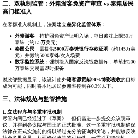
二、双轨制监管：外籍游客免资产审查 vs 泰籍居民
高门槛准入
在客群准入机制上，法案建立‌
差异化监管体系
‌：
外籍游客
‌：持护照免资产证明入场，每日赌注上限50万
泰铢（约1.5万美元）
泰国公民
‌：需提供‌
5000万泰铢银行存款证明
‌（约145万美
元）并缴纳5000泰铢/次入场费
数字监控系统
‌：强制接入国家反洗钱数据库，单笔超200
万泰铢交易需即时报备
财政部数据显示，该设计使‌
外籍客源贡献90%博彩税收
‌的目标
成为可能，同时将本地居民参赌率控制在0.3%以下。
三、法律规范与监管措施
1.
立法程序与多重审批机制
尽管内阁已经通过了《草案》，但仍需进一步提交众议院审
议，并得到参议院与国王的正式批准。这一多重审批机制确保
法律在正式实施前的得以经过充分的征询和辩论，并能够反映
社会各界意见，从而确保政策的可行性、一贯性和稳定性。