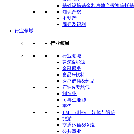
基础设施基金和房地产投资信托基
知识产权
不动产
雇佣及福利
行业领域
行业领域
行业领域
建筑&能源
金融服务
食品&饮料
医疗健康&药品
石油&天然气
制造业
可再生能源
零售
TMT（科技，媒体与通信
旅游
交通运输&物流
公共事业