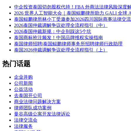
中企投资泰国切勿股权代持！FBA 外商法法律风险深度
2026 世界人工智能大会｜泰国鲲鹏律所助力 GALI 全球 
泰国鲲鹏律所林小丁受邀参加2026四川国际商事法律交
2026泰国仲裁调解争议处理全流程指引（中）
2026泰国仲裁新规：中企别踩这5个坑
泰国商标抢注频发！中国品牌维权实操指南
泰国律师招聘|泰国鲲鹏律师事务所招聘律师行政助理
泰国2026仲裁调解争议处理全流程指引（上）
热门话题
企业并购
公司新闻
公益活动
去泰国开公司
商业法律问题解决方案
律师团队成功案例
曼谷高级公寓开发法律诉讼
法律交流会
法律服务