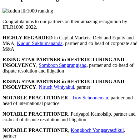
Congratulations to our partners on their amazing recognition by
IFLR1000, 2022.
HIGHLY REGARDED
in Capital Markets: Debt and Equity and
M&A,
Kudun Sukhumananda
, partner and co-head of corporate and
M&A
RISING STAR PARTNER in RESTRUCTURING AND
INSOLVENCY
,
Somboon Sangrungjang
, partner and co-head of
dispute resolution and litigation
RISING STAR PARTNER in RESTRUCTURING AND
INSOLVENCY
,
Niruch Winiyakul
, partner
NOTABLE PRACTITIONER
,
Troy Schooneman
, partner and
head of international practice
NOTABLE PRACTITIONER
, Pariyapol Kamolsilp, partner and
co-head of dispute resolution and litigation
NOTABLE PRACTITIONER
,
Kongkoch Yongsavasdikul
,
partner