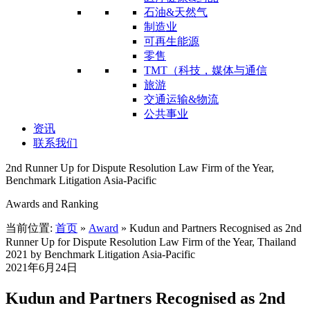
石油&天然气
制造业
可再生能源
零售
TMT（科技，媒体与通信
旅游
交通运输&物流
公共事业
资讯
联系我们
2nd Runner Up for Dispute Resolution Law Firm of the Year,
Benchmark Litigation Asia-Pacific
Awards and Ranking
当前位置:
首页
»
Award
»
Kudun and Partners Recognised as 2nd
Runner Up for Dispute Resolution Law Firm of the Year, Thailand
2021 by Benchmark Litigation Asia-Pacific
2021年6月24日
Kudun and Partners Recognised as 2nd